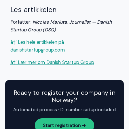
Les artikkelen
Forfatter:
Nicolae Mariuta, Journalist — Danish
Startup Group (DSG)
â†’ Les hele artikkelen på
danishstartupgroup.com
â†’ Lær mer om Danish Startup Group
Ready to register your company in
Norway?
Automated process · D-number setup included
Start registration →