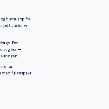
s og hurra-rop fra
s på hvorfor vi
Norge. Det
re seg her —
valtningen.
ere for
 med full respekt