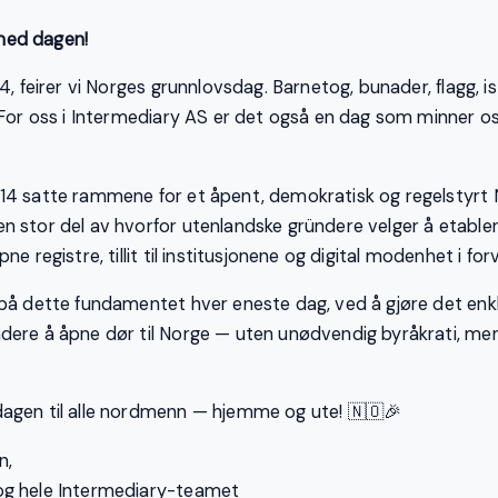
med dagen!
24, feirer vi Norges grunnlovsdag. Barnetog, bunader, flagg, i
. For oss i Intermediary AS er det også en dag som minner os
14 satte rammene for et åpent, demokratisk og regelstyrt 
n stor del av hvorfor utenlandske gründere velger å etable
ne registre, tillit til institusjonene og digital modenhet i for
 på dette fundamentet hver eneste dag, ved å gjøre det enkl
dere å åpne dør til Norge — uten unødvendig byråkrati, men
agen til alle nordmenn — hjemme og ute! 🇳🇴🎉
n,
og hele Intermediary-teamet