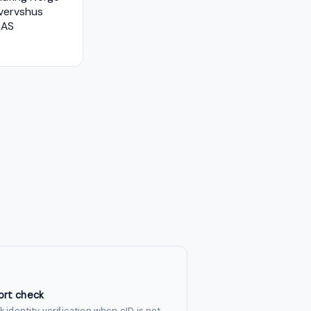
vervshus
 AS
ort check
k identity verification when eID is not