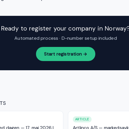
Ready to register your company in Norway
Automated process · D-number setup included
Start registration →
HTS
ARTICLE
ed dagen — 17. mai 2026 |
Artlinco A/S — markedsavk