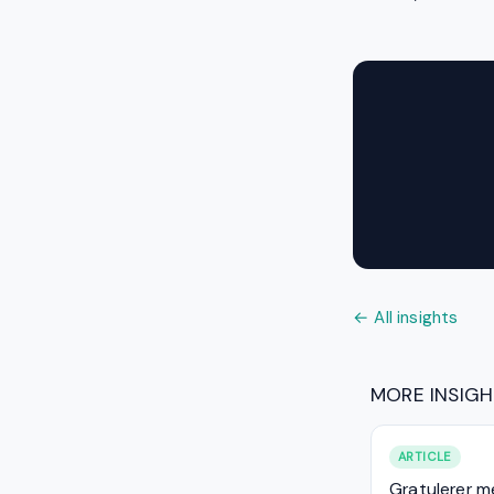
← All insights
MORE INSIG
ARTICLE
Gratulerer m