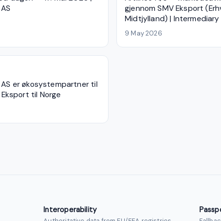
 AS
gjennom SMV Eksport (Erh
Midtjylland) | Intermediary
9 May 2026
 AS er økosystempartner til
| Eksport til Norge
Interoperability
Passp
Authoritative data from EU/EEA registries
Fallbac