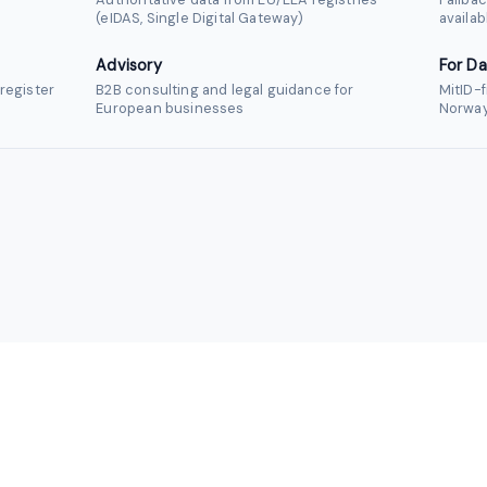
(eIDAS, Single Digital Gateway)
availab
Advisory
For Da
register
B2B consulting and legal guidance for
MitID-f
European businesses
Norwa
contact@intermediary.no
+47 965 03 953