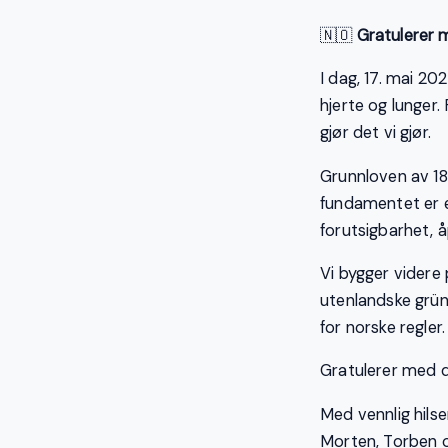
🇳🇴
Gratulerer 
I dag, 17. mai 20
hjerte og lunger
gjør det vi gjør.
Grunnloven av 18
fundamentet er e
forutsigbarhet, åp
Vi bygger videre
utenlandske grün
for norske regler.
Gratulerer med d
Med vennlig hilse
Morten, Torben 