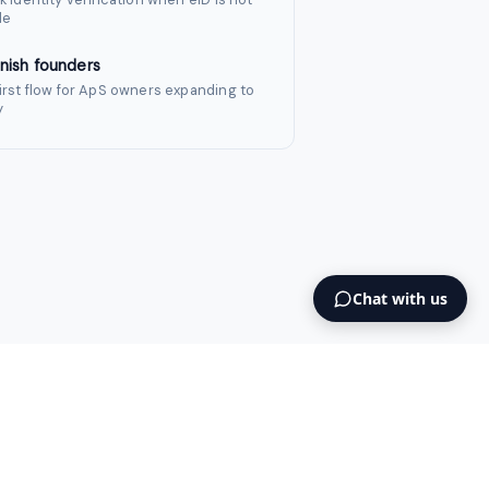
le
nish founders
irst flow for ApS owners expanding to
y
Chat with us
Blog
Cookies
Terms & Conditions
NO925615471