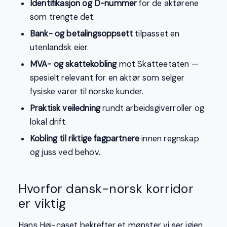
Identifikasjon og D-nummer
for de aktørene
som trengte det.
Bank- og betalingsoppsett
tilpasset en
utenlandsk eier.
MVA- og skattekobling
mot Skatteetaten —
spesielt relevant for en aktør som selger
fysiske varer til norske kunder.
Praktisk veiledning
rundt arbeidsgiverroller og
lokal drift.
Kobling til riktige fagpartnere
innen regnskap
og juss ved behov.
Hvorfor dansk-norsk korridor
er viktig
Hans Høj-caset bekrefter et mønster vi ser igjen