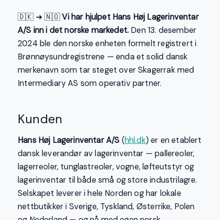
🇩🇰 ➜ 🇳🇴
Vi har hjulpet Hans Høj Lagerinventar
A/S inn i det norske markedet.
Den 13. desember
2024 ble den norske enheten formelt registrert i
Brønnøysundregistrene — enda et solid dansk
merkenavn som tar steget over Skagerrak med
Intermediary AS som operativ partner.
Kunden
Hans Høj Lagerinventar A/S
(
hhl.dk
) er en etablert
dansk leverandør av lagerinventar — pallereoler,
lagerreoler, tunglastreoler, vogne, løfteutstyr og
lagerinventar til både små og store industrilagre.
Selskapet leverer i hele Norden og har lokale
nettbutikker i Sverige, Tyskland, Østerrike, Polen
og Nederland — og nå med egen norsk