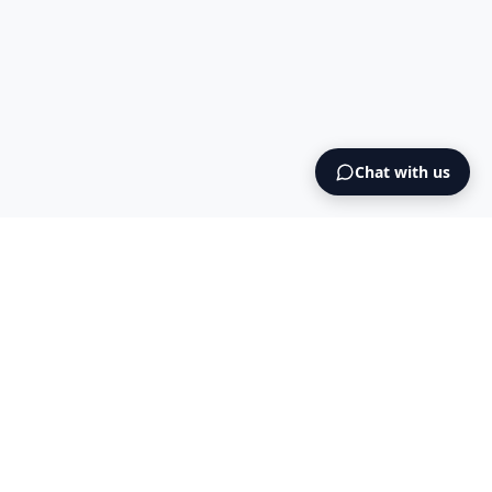
Chat with us
Intermediary AS
contact@intermediary.no
+47 965 03 953
Blog
Cookies
Terms & Conditions
NO925615471