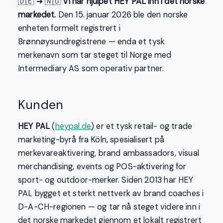
🇩🇪 ➜ 🇳🇴
Vi har hjulpet HEY PAL inn i det norske
markedet.
Den 15. januar 2026 ble den norske
enheten formelt registrert i
Brønnøysundregistrene — enda et tysk
merkenavn som tar steget til Norge med
Intermediary AS som operativ partner.
Kunden
HEY PAL
(
heypal.de
) er et tysk retail- og trade
marketing-byrå fra Köln, spesialisert på
merkevareaktivering, brand ambassadors, visual
merchandising, events og POS-aktivering for
sport- og outdoor-merker. Siden 2013 har HEY
PAL bygget et sterkt nettverk av brand coaches i
D-A-CH-regionen — og tar nå steget videre inn i
det norske markedet gjennom et lokalt registrert