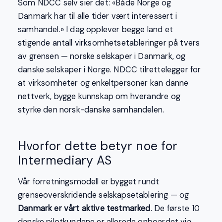
Som NDCC selv sier det: «Både Norge og
Danmark har til alle tider vært interessert i
samhandel.» I dag opplever begge land et
stigende antall virksomhetsetableringer på tvers
av grensen — norske selskaper i Danmark, og
danske selskaper i Norge. NDCC tilrettelegger for
at virksomheter og enkeltpersoner kan danne
nettverk, bygge kunnskap om hverandre og
styrke den norsk-danske samhandelen.
Hvorfor dette betyr noe for
Intermediary AS
Vår forretningsmodell er bygget rundt
grenseoverskridende selskapsetablering — og
Danmark er vårt aktive testmarked
. De første 10
danske pilotkundene er allerede onboardet via