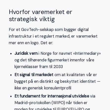
Hvorfor varemerket er
strategisk viktig
For et GovTech-selskap som bygger digital
infrastruktur i et regulert marked, er varemerket
mer enn en logo. Det er:
Juridisk vern
i Norge for navnet «Intermediary»
og det tilhørende figurmerket innenfor våre
kjerneklasser fram til 2033
Et signal til markedet
om at kvaliteten vår er
bygget på en distinkt og beskyttet identitet —
ikke en generisk konsulentprofil
Et fundament for internasjonal utvidelse
via
Madrid-protokollen (WIPO) når tiden er
moden for utvidelse til EUIPO/EU-IPO og