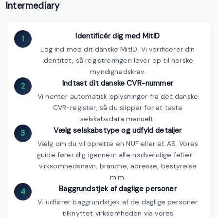
Intermediary
Identificér dig med MitID
1
Log ind med dit danske MitID. Vi verificerer din
identitet, så registreringen lever op til norske
myndighedskrav.
Indtast dit danske CVR-nummer
2
Vi henter automatisk oplysninger fra det danske
CVR-register, så du slipper for at taste
selskabsdata manuelt.
Vælg selskabstype og udfyld detaljer
3
Vælg om du vil oprette en NUF eller et AS. Vores
guide fører dig igennem alle nødvendige felter –
virksomhedsnavn, branche, adresse, bestyrelse
m.m.
Baggrundstjek af daglige personer
4
Vi udfører baggrundstjek af de daglige personer
tilknyttet virksomheden via vores