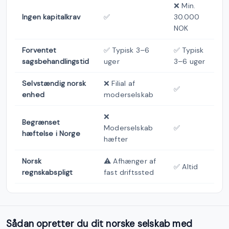
❌ Min.
Ingen kapitalkrav
✅
30.000
NOK
Forventet
✅ Typisk 3–6
✅ Typisk
sagsbehandlingstid
uger
3–6 uger
Selvstændig norsk
❌ Filial af
✅
enhed
moderselskab
❌
Begrænset
Moderselskab
✅
hæftelse i Norge
hæfter
Norsk
⚠️ Afhænger af
✅ Altid
regnskabspligt
fast driftssted
Sådan opretter du dit norske selskab med