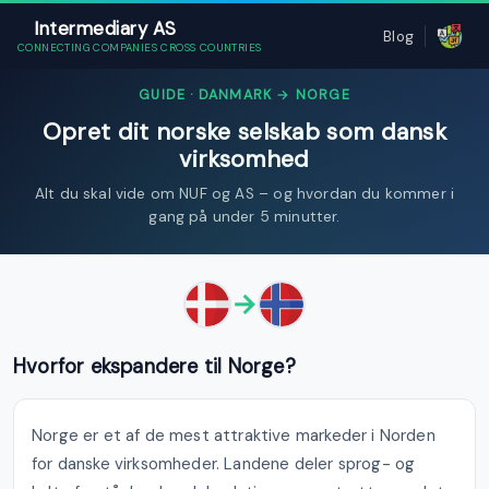
Intermediary AS
Blog
CONNECTING COMPANIES CROSS COUNTRIES
GUIDE · DANMARK → NORGE
Opret dit norske selskab som dansk
virksomhed
Alt du skal vide om NUF og AS – og hvordan du kommer i
gang på under 5 minutter.
→
Hvorfor ekspandere til Norge?
Norge er et af de mest attraktive markeder i Norden
for danske virksomheder. Landene deler sprog- og