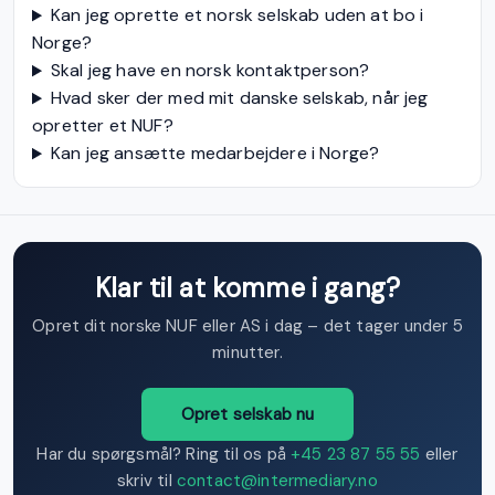
Kan jeg oprette et norsk selskab uden at bo i
Norge?
Skal jeg have en norsk kontaktperson?
Hvad sker der med mit danske selskab, når jeg
opretter et NUF?
Kan jeg ansætte medarbejdere i Norge?
Klar til at komme i gang?
Opret dit norske NUF eller AS i dag – det tager under 5
minutter.
Opret selskab nu
Har du spørgsmål? Ring til os på
+45 23 87 55 55
eller
skriv til
contact@intermediary.no