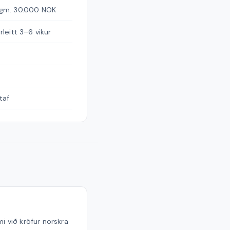
gm. 30.000 NOK
rleitt 3–6 vikur
taf
i við kröfur norskra