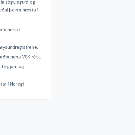
eila sögulegum og
ðal þeirra hæstu í
hafa norskt
nøysundregistrene.
taðbundna VSK rétt.
, birgjum og
tar í Noregi.