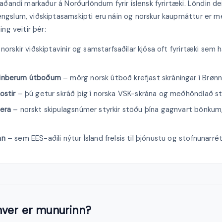
aðandi markaður á Norðurlöndum fyrir íslensk fyrirtæki. Löndin d
gslum, viðskiptasamskipti eru náin og norskur kaupmáttur er me
ng veitir þér:
norskir viðskiptavinir og samstarfsaðilar kjósa oft fyrirtæki sem 
pinberum útboðum
– mörg norsk útboð krefjast skráningar í Brøn
ostir
– þú getur skráð þig í norska VSK-skrána og meðhöndlað s
era
– norskt skipulagsnúmer styrkir stöðu þína gagnvart bönkum
nn
– sem EES-aðili nýtur Ísland frelsis til þjónustu og stofnunarrét
ver er munurinn?