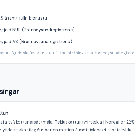
S ásamt fullri þjónustu
rgjald NUF (Brønnøysundregistrene)
rgjald AS (Brønnøysundregistrene)
laður afgreiðslutími: 3–6 vikur ásamt skráningu hjá Brønnøysundregistre
singar
ttun
hafa tvísköttunarsáttmála. Tekjuskattur fyrirtækja í Noregi er 2
 yfirleitt skattlagður þar en metinn á móti íslenskri skattskyldu.