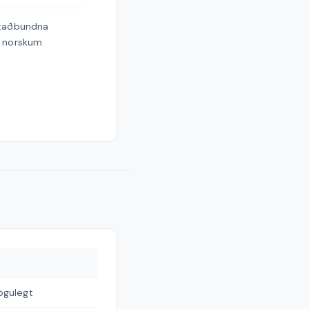
 staðbundna
t norskum
gulegt