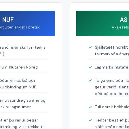
NUF
AS
ert Utenlandsk Foretak
Aksjesel
andi íslensks fyrirtækis
Sjálfstætt norskt 
l.).
takmarkaða ábyr
 um hlutafé í Noregi.
Lágmarks hlutafé
óðurfyrirtækið ber
Í eigu eins eða fle
kuldbindingum NUF.
getur verið íslens
eða þú persónule
ønnøysundregistrene og
 skipulagsnúmer.
Full norsk bókhald
t ef þú rekur þegar
Hentar best ef þú 
rirtæki og vilt stækka til
sjálfstæða norska