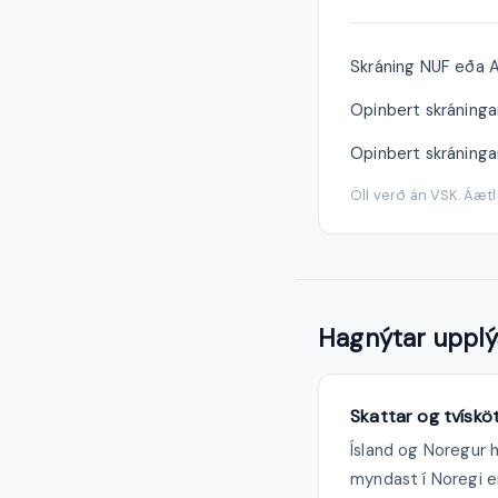
Skráning NUF eða A
Opinbert skráninga
Opinbert skráninga
Öll verð án VSK. Áæt
Hagnýtar upplý
Skattar og tvískö
Ísland og Noregur 
myndast í Noregi er