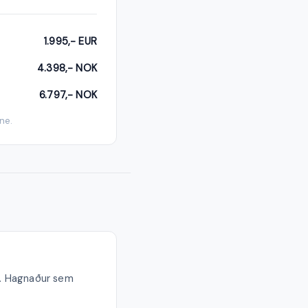
1.995,- EUR
4.398,- NOK
6.797,- NOK
ne.
2%. Hagnaður sem