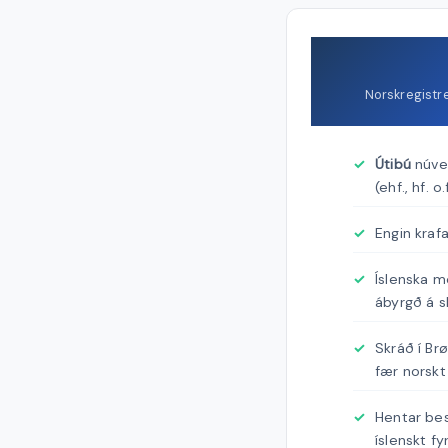
Norskregistr
Útibú
núver
(ehf., hf. o.f
Engin krafa
Íslenska m
ábyrgð á s
Skráð í Br
fær norskt
Hentar bes
íslenskt fy