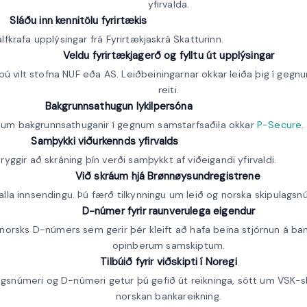
yfirvalda.
Sláðu inn kennitölu fyrirtækis
lfkrafa upplýsingar frá Fyrirtækjaskrá Skatturinn.
Veldu fyrirtækjagerð og fylltu út upplýsingar
þú vilt stofna NUF eða AS. Leiðbeiningarnar okkar leiða þig í gegn
reiti.
Bakgrunnsathugun lykilpersóna
um bakgrunnsathuganir í gegnum samstarfsaðila okkar
P-Secure
.
Samþykki viðurkennds yfirvalds
ryggir að skráning þín verði samþykkt af viðeigandi yfirvaldi.
Við skráum hjá Brønnøysundregistrene
lla innsendingu. Þú færð tilkynningu um leið og norska skipulagsnúm
D-númer fyrir raunverulega eigendur
 norsks D-númers sem gerir þér kleift að hafa beina stjórnun á b
opinberum samskiptum.
Tilbúið fyrir viðskipti í Noregi
gsnúmeri og D-númeri getur þú gefið út reikninga, sótt um VSK-
norskan bankareikning.