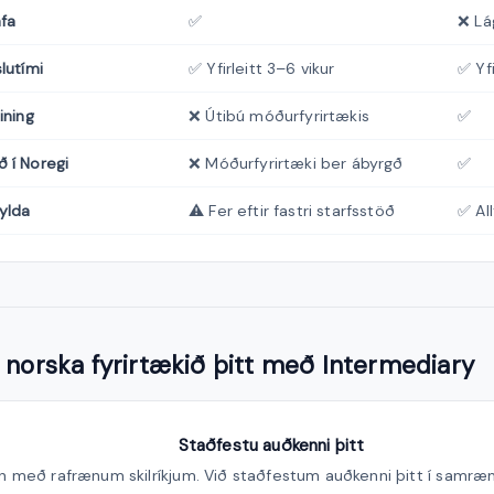
afa
✅
❌ Lá
lutími
✅ Yfirleitt 3–6 vikur
✅ Yfi
ining
❌ Útibú móðurfyrirtækis
✅
 í Noregi
❌ Móðurfyrirtæki ber ábyrgð
✅
ylda
⚠️ Fer eftir fastri starfsstöð
✅ All
 norska fyrirtækið þitt með Intermediary
Staðfestu auðkenni þitt
nn með rafrænum skilríkjum. Við staðfestum auðkenni þitt í samræm