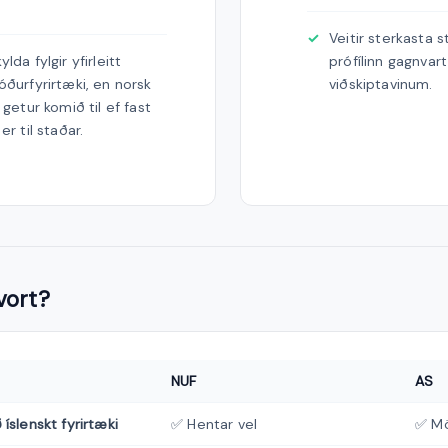
Veitir sterkasta
lda fylgir yfirleitt
prófílinn gagnvar
óðurfyrirtæki, en norsk
viðskiptavinum.
 getur komið til ef fast
er til staðar.
vort?
NUF
AS
íslenskt fyrirtæki
✅ Hentar vel
✅ Mö