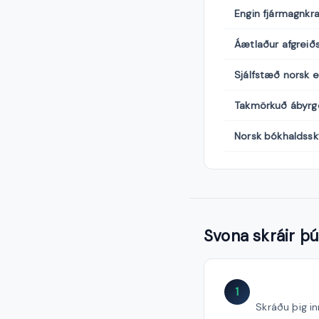
Engin fjármagnkr
Áætlaður afgreiðs
Sjálfstæð norsk e
Takmörkuð ábyrgð
Norsk bókhaldssk
Svona skráir þú
1
Skráðu þig i