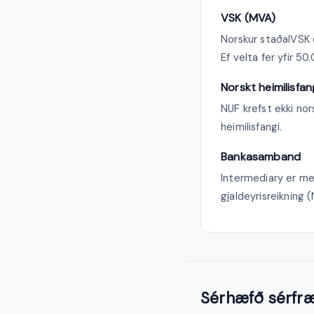
VSK (MVA)
Norskur staðalVSK e
Ef velta fer yfir 5
Norskt heimilisfan
NUF krefst ekki no
heimilisfangi.
Bankasamband
Intermediary er me
gjaldeyrisreikning
Sérhæfð sérfræ