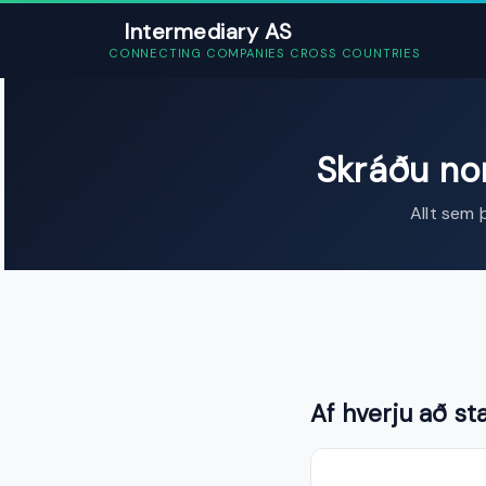
Intermediary AS
CONNECTING COMPANIES CROSS COUNTRIES
Skráðu nor
Allt sem 
Af hverju að st