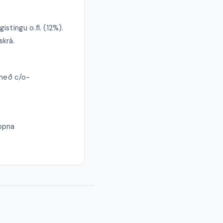
stingu o.fl. (12%).
skrá.
 með c/o-
opna