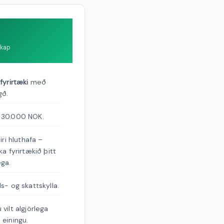
skap
fyrirtæki
með
gð.
 30.000 NOK.
iri hluthafa –
ka fyrirtækið þitt
ga.
s- og skattskylla.
vilt algjörlega
 einingu.