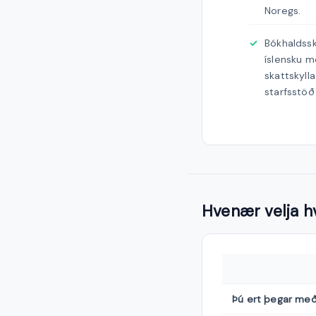
Noregs.
Bókhaldssky
íslensku m
skattskylla
starfsstöð 
Hvenær velja h
Þú ert þegar með 