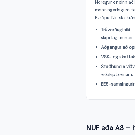
Noregur er einn aðl
menningarlegum ten
Evrópu. Norsk skráni
Trúverðugleiki
– 
skipulagsnúmer.
Aðgangur að o
VSK- og skattak
Staðbundin viðv
viðskiptavinum.
EES-samninguri
NUF eða AS – h