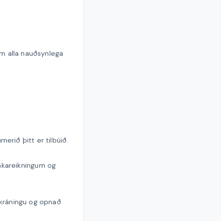
um alla nauðsynlega
erið þitt er tilbúið.
ankareikningum og
skráningu og opnað