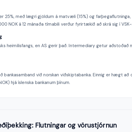
r 25%, með lægri gjöldum á matvæli (15%) og farþegaflutninga, gi
0.000 NOK á 12 mánaða tímabili verður fyrirtækið að skrá sig í VSK-
g
rsks heimilisfangs, en AS gerir það. Intermediary getur aðstoðað
ð bankasamband við norskan viðskiptabanka. Einnig er hægt að 
 (NOK) hjá íslenska bankanum þínum.
ðiþekking: Flutningar og vörustjórnun