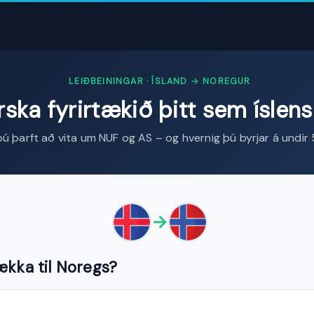
LEIÐBEININGAR · ÍSLAND → NOREGUR
ska fyrirtækið þitt sem íslens
þú þarft að vita um NUF og AS – og hvernig þú byrjar á undir
→
ækka til Noregs?