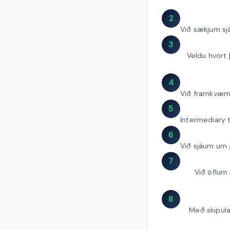
2
Við sækjum sjá
3
Veldu hvort 
4
Við framkvæm
5
Intermediary t
6
Við sjáum um a
7
Við öflum
8
Með skipula