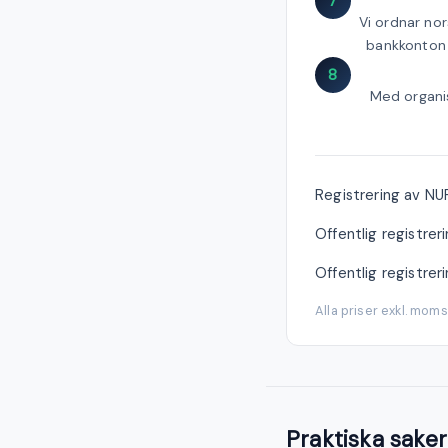
7
Vi ordnar no
bankkonton 
8
Med organi
Registrering av NUF 
Offentlig registre
Offentlig registre
Alla priser exkl. mom
Praktiska saker 