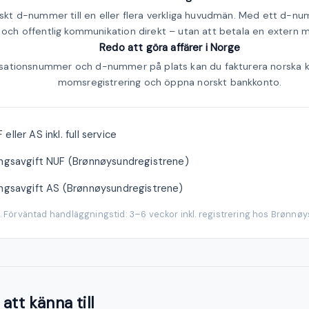
rskt d-nummer till en eller flera verkliga huvudmän. Med ett d-n
och offentlig kommunikation direkt – utan att betala en extern
Redo att göra affärer i Norge
sationsnummer och d-nummer på plats kan du fakturera norska 
momsregistrering och öppna norskt bankkonto.
eller AS inkl. full service
ringsavgift NUF (Brønnøysundregistrene)
ringsavgift AS (Brønnøysundregistrene)
s. Förväntad handläggningstid: 3–6 veckor inkl. registrering hos Brønnø
att känna till