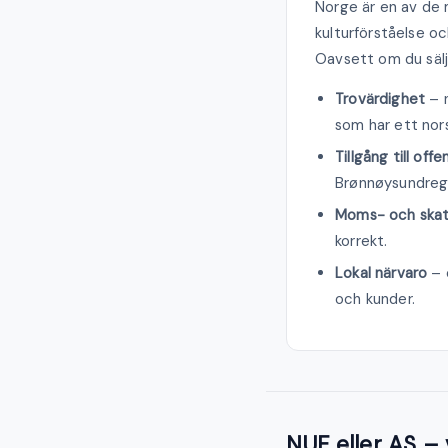
Norge är en av de 
kulturförståelse o
Oavsett om du sälje
Trovärdighet
– n
som har ett nor
Tillgång till off
Brønnøysundreg
Moms- och skat
korrekt.
Lokal närvaro
– 
och kunder.
NUF eller AS – 