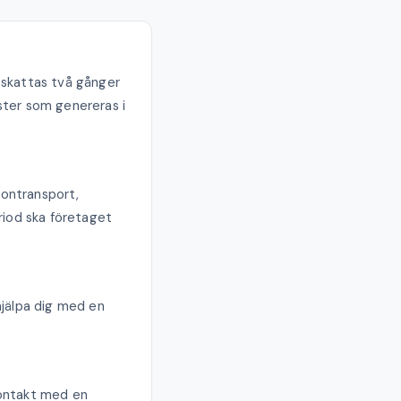
eskattas två gånger
ster som genereras i
sontransport,
iod ska företaget
hjälpa dig med en
kontakt med en