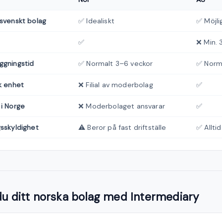
 svenskt bolag
✅ Idealiskt
✅ Möjli
✅
❌ Min.
ggningstid
✅ Normalt 3–6 veckor
✅ Norm
k enhet
❌ Filial av moderbolag
✅
 i Norge
❌ Moderbolaget ansvarar
✅
gsskyldighet
⚠️ Beror på fast driftställe
✅ Alltid
 du ditt norska bolag med Intermediary