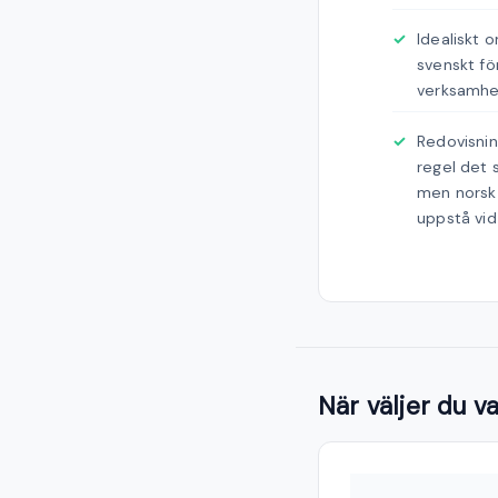
Idealiskt 
svenskt fö
verksamhet
Redovisnin
regel det
men norsk 
uppstå vid 
När väljer du v