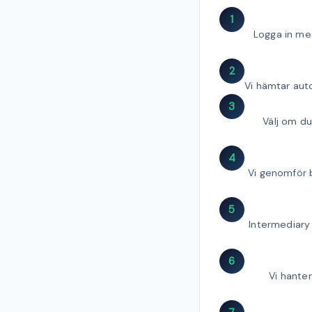
1
Logga in med
2
Vi hämtar auto
3
Välj om du
4
Vi genomför b
5
Intermediary 
6
Vi hanter