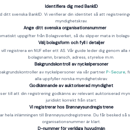
Identifiera dig med BankID
 ditt svenska BankID. Vi verifierar din identitet så att registrerin
myndighetskrav.
Ange ditt svenska organisationsnummer
matiskt uppgifter från Bolagsverket, så du slipper mata in bolags
Välj bolagsform och fyll i detaljer
 vill registrera en NUF eller ett AS. Vår guide leder dig genom alla
bolagsnamn, bransch, adress, styrelse m.m.
Bakgrundskontroll av nyckelpersoner
akgrundskontroller av nyckelpersoner via vår partner
P-Secure
, 
alla uppfyller norska myndighetskrav.
Godkännande av auktoriserad myndighet
ser till att din registrering godkänns av relevant auktoriserad mynd
juridiskt korrekt från start.
Vi registrerar hos Brønnøysundregistrene
ar hela inlämningen till Brønnøysundregistrene. Du får besked så s
organisationsnummer är klart.
D-nummer för verkliga huvudmän