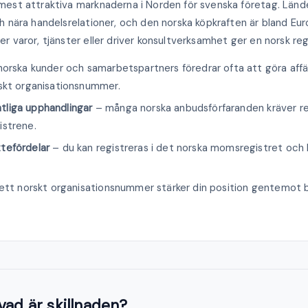
mest attraktiva marknaderna i Norden för svenska företag. Lände
ch nära handelsrelationer, och den norska köpkraften är bland Eu
r varor, tjänster eller driver konsultverksamhet ger en norsk regi
orska kunder och samarbetspartners föredrar ofta att göra aff
skt organisationsnummer.
entliga upphandlingar
– många norska anbudsförfaranden kräver re
istrene.
tefördelar
– du kan registreras i det norska momsregistret oc
ett norskt organisationsnummer stärker din position gentemot b
vad är skillnaden?