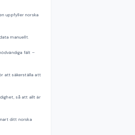
gen uppfyller norska
data manuellt.
 nödvändiga fält –
för att säkerställa att
ighet, så att allt är
nart ditt norska