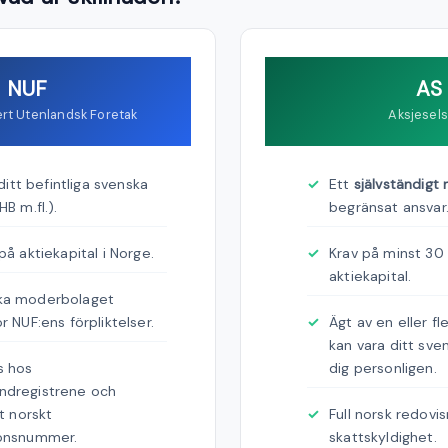
NUF
AS
ert Utenlandsk Foretak
Aksjesel
ditt befintliga svenska
Ett
självständigt 
HB m.fl.).
begränsat ansvar
på aktiekapital i Norge.
Krav på minst 30
aktiekapital.
ka moderbolaget
r NUF:ens förpliktelser.
Ägt av en eller fl
kan vara ditt sve
s hos
dig personligen.
ndregistrene och
tt norskt
Full norsk redovi
ionsnummer.
skattskyldighet.