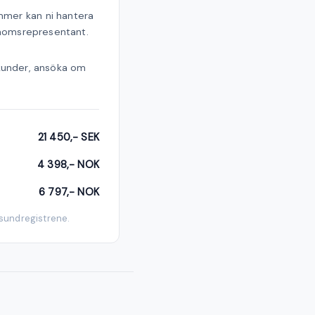
ummer kan ni hantera
 momsrepresentant.
kunder, ansöka om
21 450,- SEK
4 398,- NOK
6 797,- NOK
ysundregistrene.