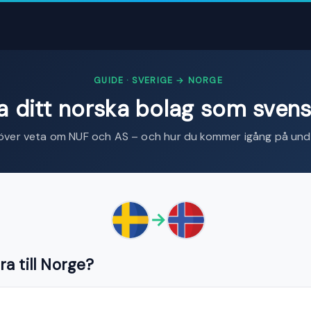
GUIDE · SVERIGE → NORGE
a ditt norska bolag som svens
höver veta om NUF och AS – och hur du kommer igång på unde
→
a till Norge?