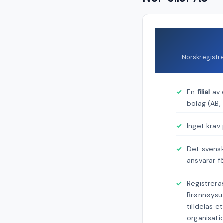
Norskregistr
En
filial
av 
bolag (AB, 
Inget krav 
Det svens
ansvarar fö
Registrera
Brønnøysu
tilldelas e
organisat