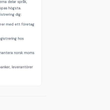
rna delar språk,
ropas högsta.
strering dig:
ärer med ett företag
gistrering hos
h hantera norsk moms
anker, leverantörer