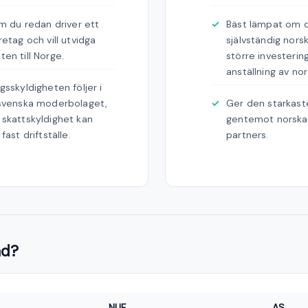
om du redan driver ett
Bäst lämpat om d
retag och vill utvidga
självständig norsk
en till Norge.
större investering
anställning av no
gsskyldigheten följer i
 svenska moderbolaget,
Ger den starkaste
skattskyldighet kan
gentemot norska
fast driftställe.
partners.
ad?
NUF
AS