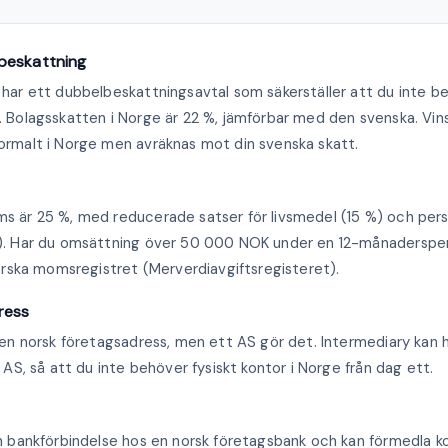
beskattning
har ett dubbelbeskattningsavtal som säkerställer att du inte b
 Bolagsskatten i Norge är 22 %, jämförbar med den svenska. Vin
rmalt i Norge men avräknas mot din svenska skatt.
 är 25 %, med reducerade satser för livsmedel (15 %) och per
). Har du omsättning över 50 000 NOK under en 12-månadersper
norska momsregistret (Merverdiavgiftsregisteret).
ress
 en norsk företagsadress, men ett AS gör det. Intermediary kan 
 AS, så att du inte behöver fysiskt kontor i Norge från dag ett.
n bankförbindelse hos en norsk företagsbank och kan förmedla 