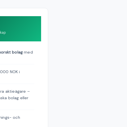
skap
norskt bolag
med
.
 000 NOK i
era aktieägare –
nska bolag eller
snings- och